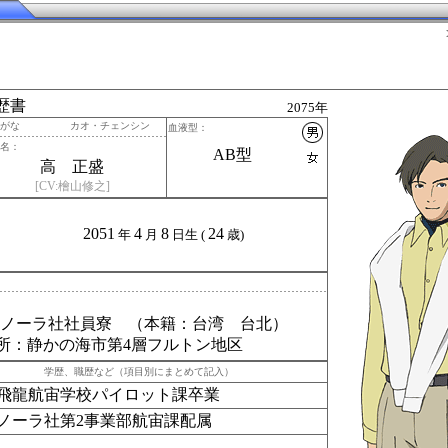
歴書
2075年
りがな カオ・チェンシン
血液型：
名：
AB型
高 正盛
[CV:檜山修之]
2051
4
8
24
年
月
日生 (
歳)
 テクノーラ社社員寮 （本籍：台湾 台北）
所：静かの海市第4層フルトン地区
学歴、職歴など（項目別にまとめて記入）
飛龍航宙学校パイロット課卒業
ノーラ社第2事業部航宙課配属