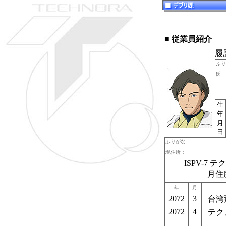
■ 従業員紹介
履
ふ
氏 
生
年
月
日
ふりがな
現住所：
ISPV-7
月住
年
月
2072
3
台湾
2072
4
テク