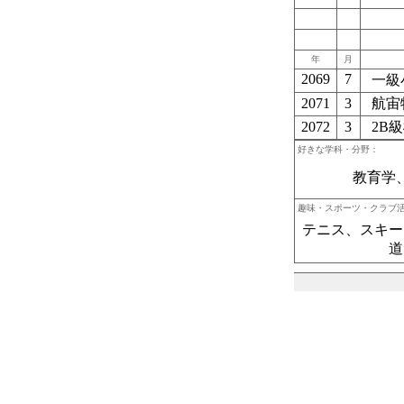
年
月
2069
7
一級
2071
3
航宙
2072
3
2B
好きな学科・分野：
教育学
趣味・スポーツ・クラブ
テニス、スキー
道